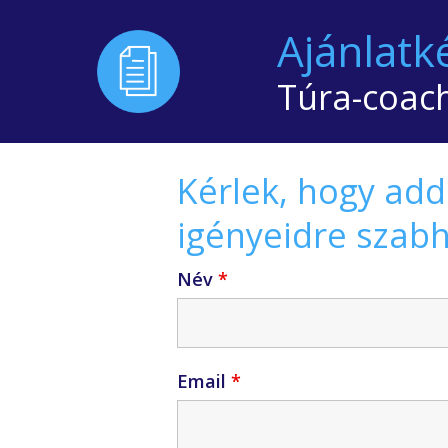
Ajánlatk
Túra-coac
Kérlek, hogy add
igényeidre szab
Név
*
Email
*