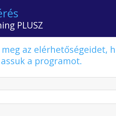
érés
hing PLUSZ
 meg az elérhetőségeidet, 
hassuk a programot.